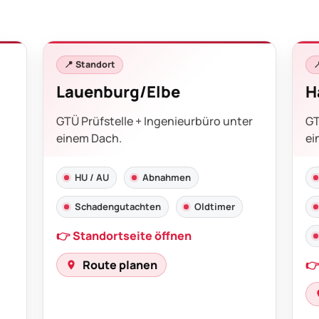
📍 Standort

Lauenburg/Elbe
H
GTÜ Prüfstelle + Ingenieurbüro unter
GT
einem Dach.
ei
HU / AU
Abnahmen
Schadengutachten
Oldtimer
👉 Standortseite öffnen
Route planen
👉