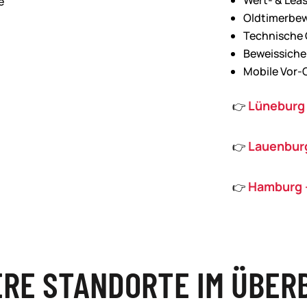
Wert- & Lea
e
Oldtimerbe
Technische
Beweissich
Mobile Vor
Lüneburg 
👉
Lauenburg
👉
Hamburg 
👉
RE STANDORTE IM ÜBER