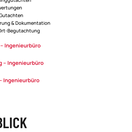
singgutachten
wertungen
 Gutachten
erung & Dokumentation
-Ort-Begutachtung
– Ingenieurbüro
 – Ingenieurbüro
– Ingenieurbüro
BLICK