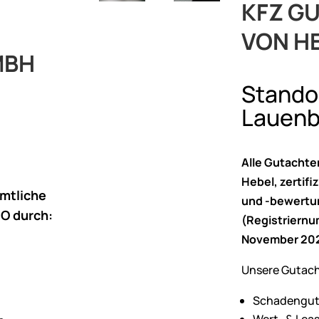
KFZ G
VON H
MBH
Stando
Lauenb
Alle Gutachten
Hebel, zertif
amtliche
und -bewertu
O durch:
(Registriernu
November 2025
Unsere Gutac
Schadenguta