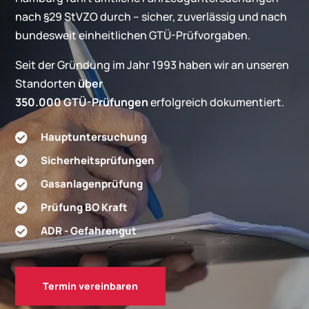
nach §29 StVZO durch – sicher, zuverlässig und nach
bundesweit einheitlichen GTÜ-Prüfvorgaben.
Seit der Gründung im Jahr 1993 haben wir an unseren
Standorten
über
350.000 GTÜ-Prüfungen
erfolgreich dokumentiert.
Hauptuntersuchung

Sicherheitsprüfungen

Gasanlagenprüfung

Prüfung BO Kraft

ADR - Gefahrengut

Termin vereinbaren