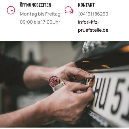
ÖFFNUNGSZEITEN
KONTAKT
}
w
Montag bis Freitag:
(04131)86260
09:00 bis 17:00Uhr
info@kfz-
pruefstelle.de