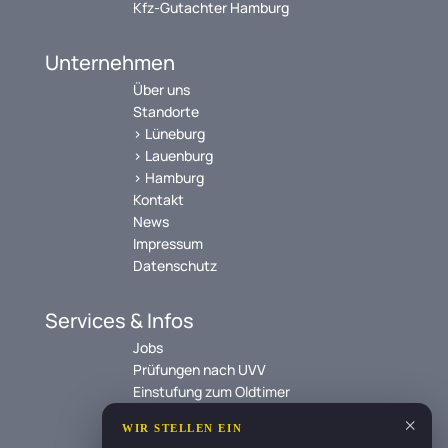
Kfz-Gutachter Hamburg
Unternehmen
Über uns
Standorte
> Lüneburg
> Lauenburg
> Hamburg
Kontakt
News
Impressum
Datenschutz
Services & Infos
Jobs
Prüfungen nach UVV
Einstufung zum Oldtimer
Social Media
StVZO nach §29