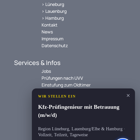
> Lüneburg
> Lauenburg
> Hamburg
Kontakt
News
Impressum
Datenschutz
Services & Infos
Jobs
Prüfungen nach UVV
Einstufung zum Oldtimer
Social Media
StVZO nach §29
FAQ