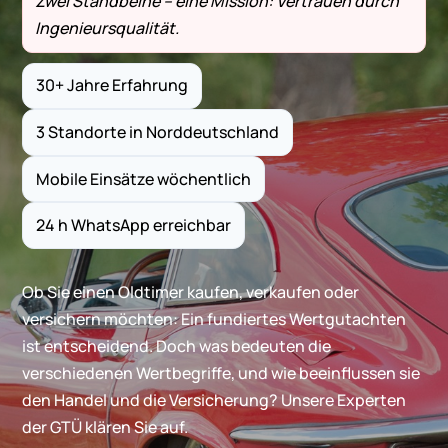
Zwei Standbeine – eine Mission: Vertrauen durch
Ingenieursqualität.
30+ Jahre Erfahrung
3 Standorte in Norddeutschland
Mobile Einsätze wöchentlich
24 h WhatsApp erreichbar
Ob Sie einen Oldtimer kaufen, verkaufen oder
versichern möchten: Ein fundiertes Wertgutachten
ist entscheidend. Doch was bedeuten die
verschiedenen Wertbegriffe, und wie beeinflussen sie
den Handel und die Versicherung? Unsere Experten
der GTÜ klären Sie auf.